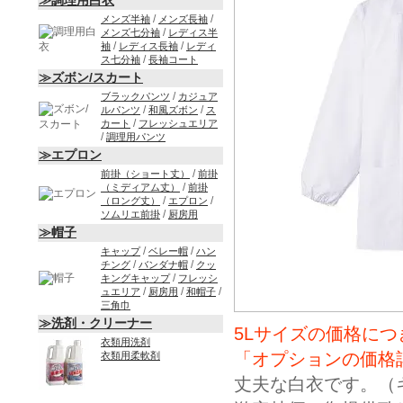
≫調理用白衣
/
/
メンズ半袖
メンズ長袖
/
メンズ七分袖
レディス半
/
/
袖
レディス長袖
レディ
/
ス七分袖
長袖コート
≫ズボン/スカート
/
ブラックパンツ
カジュア
/
/
ルパンツ
和風ズボン
ス
/
カート
フレッシュエリア
/
調理用パンツ
≫エプロン
/
前掛（ショート丈）
前掛
/
（ミディアム丈）
前掛
/
/
（ロング丈）
エプロン
/
ソムリエ前掛
厨房用
≫帽子
/
/
キャップ
ベレー帽
ハン
/
/
チング
バンダナ帽
クッ
/
キングキャップ
フレッシ
/
/
/
ュエリア
厨房用
和帽子
三角巾
≫洗剤・クリーナー
5Lサイズの価格に
衣類用洗剤
「オプションの価格
衣類用柔軟剤
丈夫な白衣です。（