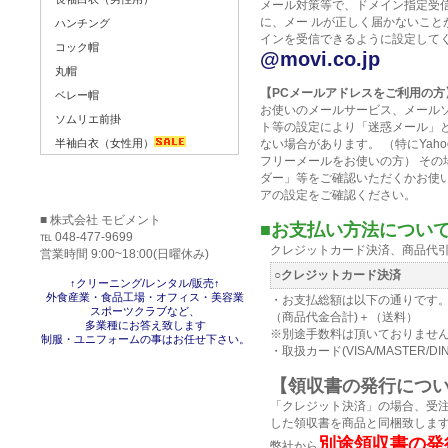
メール対策等で、ドメイン指定受
に、メー ルが正しく届かないこと
ハンチング
インを受信できるように設定して
コック帽
@movi.co.jp
丸帽
【PCメールアドレスをご利用の方
ベレー帽
お使いのメールサービス、メール
ソムリエ前掛
ト等の設定により「迷惑メール」
ない場合があります。 （特にYahoo
半袖白衣（女性用）
フリーメールをお使いの方） その
ダー」等をご確認いただくかお使
アの設定をご確認ください。
■ 株式会社 モビメント
■お支払い方法について
℡ 048-477-9699
クレジットカード決済、商品代
営業時間 9:00~18:00(日曜休み)
○クレジットカード決済
↑クリーニング/レンタル/販売↑
外食産業・食品工場・オフィス・美容業
・お支払総額は以下の通りです
スポーツクラブなど、
（商品代金合計)＋（送料）
多業種にお答え致します
※別途手数料は頂いておりませ
制服・ユニフォームの事はお任せ下さい。
・取扱カード(VISA/MASTER/DIN
【領収書の発行につ
「クレジット決済」の場合、受
した領収書を商品と同梱致しま
別途領収書の発
弊社から