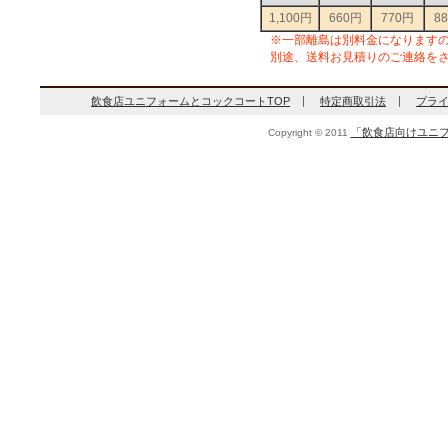
1,100円
660円
770円
8
※一部離島は別料金になります
別途、送料お見積りのご連絡を
飲食店ユニフォームとコックコートTOP
特定商取引法
プラ
「飲食店向けユニフ
Copyright © 2011