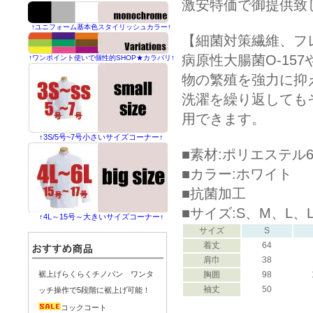
激安特価で御提供致
↑ユニフォーム基本色スタイリッシュカラー↑
【細菌対策繊維、フ
病原性大腸菌O-15
↑ワンポイント使いで個性的SHOP★カラバリ↑
物の繁殖を強力に抑
洗濯を繰り返しても
用できます。
↑3S/5号~7号小さいサイズコーナー↑
■素材:ポリエステル6
■カラー:ホワイト
■抗菌加工
■サイズ:S、M、L、L
↑4L～15号～大きいサイズコーナー↑
サイズ
S
着丈
64
肩巾
38
胸囲
98
裾上げらくらくチノパン ワンタ
袖丈
50
ッチ操作で5段階に裾上げ可能！
コックコート