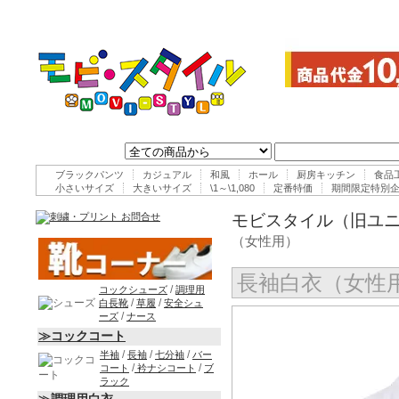
ブラックパンツ
カジュアル
和風
ホール
厨房キッチン
食品
小さいサイズ
大きいサイズ
\1～\1,080
定番特価
期間限定特別
モビスタイル（旧ユニ
（女性用）
長袖白衣（女性
/
コックシューズ
調理用
/
/
白長靴
草履
安全シュ
/
ーズ
ナース
≫コックコート
/
/
/
半袖
長袖
七分袖
バー
/
/
コート
衿ナシコート
ブ
ラック