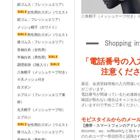
総ゴム入：フレッシュエリア）
女性用白ズボン（ウエスト
八角帽子（メッシュケープ付き）
総ゴム：フレッシュエリア）
メッシュ帽子（ホワイト）
男性用白ズボン（ウエスト
後ゴム入：フレッシュエリア）
長袖白衣（女性用）
半袖白衣（男性用）
「電話番号の入
調理前掛（2枚入り）
注意くだ
八角帽子（メッシュケープ付き）
※天メッシュ付き
最近、会員登録情報の入力間違い
白ズボン
がございます。
電話番号が間違っているため連絡
エプロン（フレッシュエリア素
確認が取れない場合はキャンセル
材）
ざいますので予めご了承ください
丸天帽子（メッシュケープ付）
エプロン
モビスタイルからのメー
女性用白ズボン（ウエスト
【携帯・スマートフォンのアドレ
docomo、au、softbankな
後ゴム入：フレッシュエリア）
のためユーザー受信拒否と認識さ
長袖白衣（男性用）