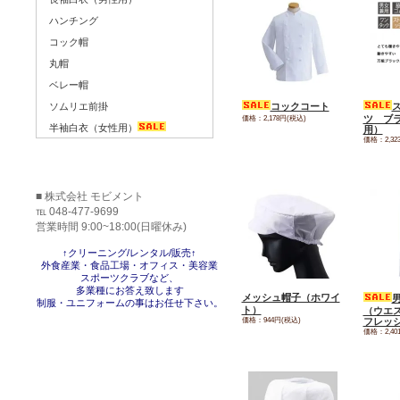
ハンチング
コック帽
丸帽
ベレー帽
コックコート
ソムリエ前掛
価格：2,178円(税込)
ツ ブ
半袖白衣（女性用）
用）
価格：2,32
■ 株式会社 モビメント
℡ 048-477-9699
営業時間 9:00~18:00(日曜休み)
↑クリーニング/レンタル/販売↑
外食産業・食品工場・オフィス・美容業
スポーツクラブなど、
多業種にお答え致します
メッシュ帽子（ホワイ
制服・ユニフォームの事はお任せ下さい。
ト）
（ウエ
価格：944円(税込)
フレッ
価格：2,40