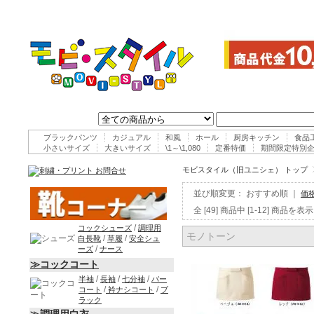
ブラックパンツ
カジュアル
和風
ホール
厨房キッチン
食品
小さいサイズ
大きいサイズ
\1～\1,080
定番特価
期間限定特別
モビスタイル（旧ユニシェ） トップ
並び順変更：
おすすめ順
｜
価
全 [49] 商品中 [1-12] 商
/
コックシューズ
調理用
モノトーン
/
/
白長靴
草履
安全シュ
/
ーズ
ナース
≫コックコート
/
/
/
半袖
長袖
七分袖
バー
/
/
コート
衿ナシコート
ブ
ラック