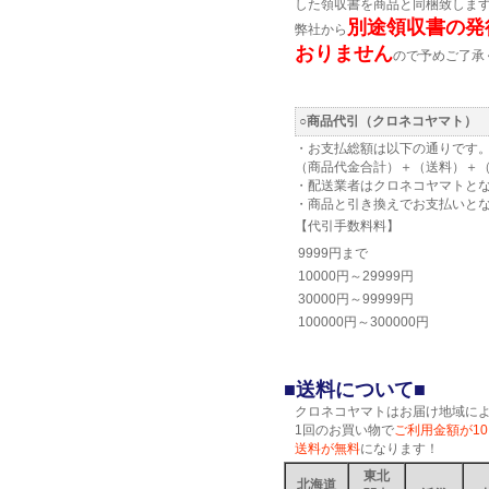
した領収書を商品と同梱致しま
別途領収書の発
弊社から
おりません
ので予めご了承
○商品代引（クロネコヤマト）
・お支払総額は以下の通りです
（商品代金合計）＋（送料）＋
・配送業者はクロネコヤマトと
・商品と引き換えでお支払いと
【代引手数料料】
9999円まで
10000円～29999円
30000円～99999円
100000円～300000円
■送料について■
クロネコヤマトはお届け地域に
1回のお買い物で
ご利用金額が10
送料が無料
になります！
東北
北海道