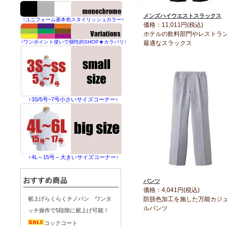
メンズハイウエストスラックス
↑ユニフォーム基本色スタイリッシュカラー↑
価格：11,011円(税込)
ホテルの飲料部門やレストラ
↑ワンポイント使いで個性的SHOP★カラバリ↑
最適なスラックス
↑3S/5号~7号小さいサイズコーナー↑
↑4L～15号～大きいサイズコーナー↑
パンツ
価格：4,041円(税込)
防脱色加工を施した万能カジ
裾上げらくらくチノパン ワンタ
ルパンツ
ッチ操作で5段階に裾上げ可能！
コックコート