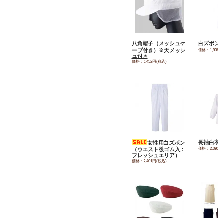
八角帽子（メッシュケ
白ズボ
ープ付き）※天メッシ
価格：1,93
ュ付き
価格：1,452円(税込)
長袖白
女性用白ズボン
価格：2,09
（ウエスト後ゴム入：
フレッシュエリア）
価格：2,401円(税込)