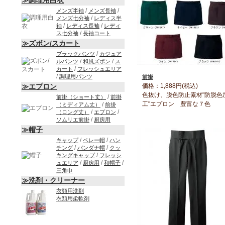
≫調理用白衣
/
/
メンズ半袖
メンズ長袖
/
メンズ七分袖
レディス半
/
/
袖
レディス長袖
レディ
/
ス七分袖
長袖コート
≫ズボン/スカート
/
ブラックパンツ
カジュア
/
/
ルパンツ
和風ズボン
ス
/
カート
フレッシュエリア
/
調理用パンツ
前掛
価格：1,888円(税込)
≫エプロン
色抜け、脱色防止素材"防脱色
/
前掛（ショート丈）
前掛
工"エプロン 豊富な７色
/
（ミディアム丈）
前掛
/
/
（ロング丈）
エプロン
/
ソムリエ前掛
厨房用
≫帽子
/
/
キャップ
ベレー帽
ハン
/
/
チング
バンダナ帽
クッ
/
キングキャップ
フレッシ
/
/
/
ュエリア
厨房用
和帽子
三角巾
≫洗剤・クリーナー
衣類用洗剤
衣類用柔軟剤