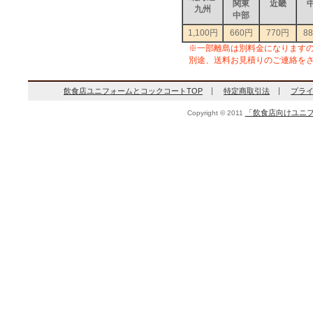
関東
近畿
九州
中部
1,100円
660円
770円
8
※一部離島は別料金になります
別途、送料お見積りのご連絡を
飲食店ユニフォームとコックコートTOP
特定商取引法
プラ
「飲食店向けユニフ
Copyright © 2011