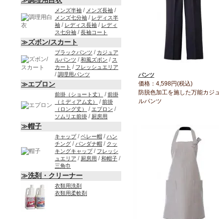
≫調理用白衣
/
/
メンズ半袖
メンズ長袖
/
メンズ七分袖
レディス半
/
/
袖
レディス長袖
レディ
/
ス七分袖
長袖コート
≫ズボン/スカート
/
ブラックパンツ
カジュア
/
/
ルパンツ
和風ズボン
ス
/
カート
フレッシュエリア
/
調理用パンツ
パンツ
価格：4,598円(税込)
≫エプロン
防脱色加工を施した万能カジ
/
前掛（ショート丈）
前掛
ルパンツ
/
（ミディアム丈）
前掛
/
/
（ロング丈）
エプロン
/
ソムリエ前掛
厨房用
≫帽子
/
/
キャップ
ベレー帽
ハン
/
/
チング
バンダナ帽
クッ
/
キングキャップ
フレッシ
/
/
/
ュエリア
厨房用
和帽子
三角巾
≫洗剤・クリーナー
衣類用洗剤
衣類用柔軟剤