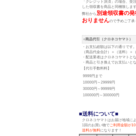
「クレジット決済」の場合、受
した領収書を商品と同梱致しま
別途領収書の発
弊社から
おりません
ので予めご了承
○商品代引（クロネコヤマト）
・お支払総額は以下の通りです
（商品代金合計）＋（送料）＋
・配送業者はクロネコヤマトと
・商品と引き換えでお支払いと
【代引手数料料】
9999円まで
10000円～29999円
30000円～99999円
100000円～300000円
■送料について■
クロネコヤマトはお届け地域に
1回のお買い物で
ご利用金額が10
送料が無料
になります！