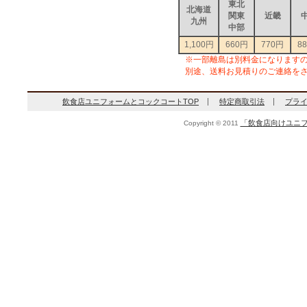
東北
北海道
関東
近畿
九州
中部
1,100円
660円
770円
8
※一部離島は別料金になります
別途、送料お見積りのご連絡を
飲食店ユニフォームとコックコートTOP
特定商取引法
プラ
「飲食店向けユニフ
Copyright © 2011