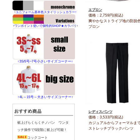
エプロン
↑ユニフォーム基本色スタイリッシュカラー↑
価格：2,759円(税込)
爽やかなストライプ地の防脱
↑ワンポイント使いで個性的SHOP★カラバリ↑
プロン
↑3S/5号~7号小さいサイズコーナー↑
↑4L～15号～大きいサイズコーナー↑
レディスパンツ
価格：3,533円(税込)
カジュアルからフォーマル
裾上げらくらくチノパン ワンタ
ストレッチブラックパンツ
ッチ操作で5段階に裾上げ可能！
コックコート