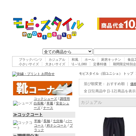
ブラックパンツ
カジュアル
和風
ホール
厨房キッチン
食品
小さいサイズ
大きいサイズ
\1～\1,080
定番特価
期間限定特別
モビスタイル（旧ユニシェ） トップ
並び順変更：
おすすめ順
｜
価
全 [15] 商品中 [1-12] 商
/
コックシューズ
調理用
カジュアル
/
/
白長靴
草履
安全シュ
/
ーズ
ナース
≫コックコート
/
/
/
半袖
長袖
七分袖
バー
/
/
コート
衿ナシコート
ブ
ラック