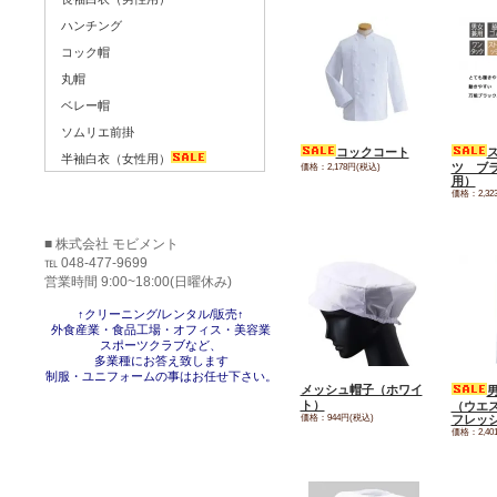
ハンチング
コック帽
丸帽
ベレー帽
ソムリエ前掛
コックコート
半袖白衣（女性用）
価格：2,178円(税込)
ツ ブ
用）
価格：2,32
■ 株式会社 モビメント
℡ 048-477-9699
営業時間 9:00~18:00(日曜休み)
↑クリーニング/レンタル/販売↑
外食産業・食品工場・オフィス・美容業
スポーツクラブなど、
多業種にお答え致します
制服・ユニフォームの事はお任せ下さい。
メッシュ帽子（ホワイ
ト）
（ウエ
価格：944円(税込)
フレッ
価格：2,40