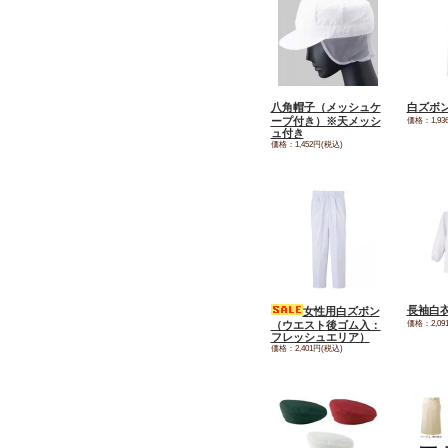
八角帽子（メッシュケ
白ズボ
ープ付き）※天メッシ
価格：1,93
ュ付き
価格：1,452円(税込)
長袖白
女性用白ズボン
価格：2,09
（ウエスト後ゴム入：
フレッシュエリア）
価格：2,401円(税込)