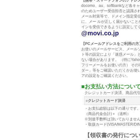
【携帯・スマートフォンのアドレ
docomo、au、softbankな
のためユーザー受信拒否と認識さ
メール対策等で、ドメイン指定受
に、メー ルが正しく届かないこと
インを受信できるように設定して
@movi.co.jp
【PCメールアドレスをご利用の方
お使いのメールサービス、メール
ト等の設定により「迷惑メール」
ない場合があります。 （特にYahoo
フリーメールをお使いの方） その
ダー」等をご確認いただくかお使
アの設定をご確認ください。
■お支払い方法について
クレジットカード決済、商品代
○クレジットカード決済
・お支払総額は以下の通りです
（商品代金合計)＋（送料）
※別途手数料は頂いておりませ
・取扱カード(VISA/MASTER/DIN
【領収書の発行につ